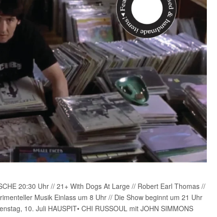
20:30 Uhr // 21+ With Dogs At Large // Robert Earl Thomas //
nteller Musik Einlass um 8 Uhr // Die Show beginnt um 21 Uhr
o Dienstag, 10. Juli HAUSPIT• CHI RUSSOUL mit JOHN SIMMONS