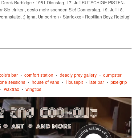
: Derek Burbidge • 1981 Dienstag, 17. Juli RUTSCHIGE PISTEN-
ie trinken, desto mehr spenden Sie! Donnerstag, 19. Juli 18.
nstaltet :) Ignat Umbertron • Starfoxxx • Reptilian Boyz Rotofugi
cole's bar
comfort station
deadly prey gallery
dumpster
•
•
•
one sessions
house of vans
Housepit
late bar
pixelgrip
•
•
•
•
waxtrax
wingtips
•
•