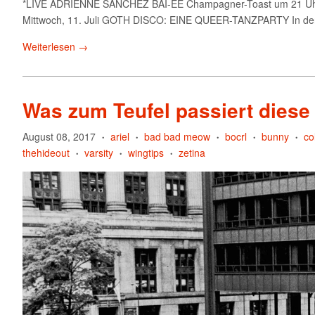
*LIVE ADRIENNE SANCHEZ BAI-EE Champagner-Toast um 21 Uhr – 
Mittwoch, 11. Juli GOTH DISCO: EINE QUEER-TANZPARTY In der Lat
Weiterlesen →
Was zum Teufel passiert diese
August 08, 2017
ariel
bad bad meow
bocrl
bunny
co
•
•
•
•
•
thehideout
varsity
wingtips
zetina
•
•
•