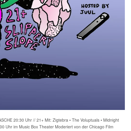
20:30 Uhr // 21+ Mit: Zigtebra • The Voluptuals • Midnight
 Uhr im Music Box Theater Moderiert von der Chicago Film