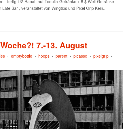
fertig 1/2 Rabatt auf Tequila-Getränke + 5 $ Well-Getränke
e Bar , veranstaltet von Wingtips und Pixel Grip Kein...
 Woche?! 7.-13. August
les
emptybottle
hoops
parent
picasso
pixelgrip
•
•
•
•
•
•