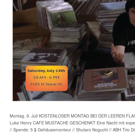
Montag, 9. Juli KOSTENLOSER MONTAG BEI DER LEEREN FLASCHE 
Luke Henry CAFE MUSTACHE GESCHENKT Eine Nacht mit experime
// Spende: 5 $ Gehäusemonteur // Shutaro Noguchi // ABH Tri