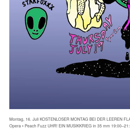
Montag, 16. Juli KOSTENLOSER MONTAG BEI DER LEEREN FLASCHE 
Opera • Peach Fuzz UHR! EIN MUSIKKRIEG in 35 mm 19:00–21:00