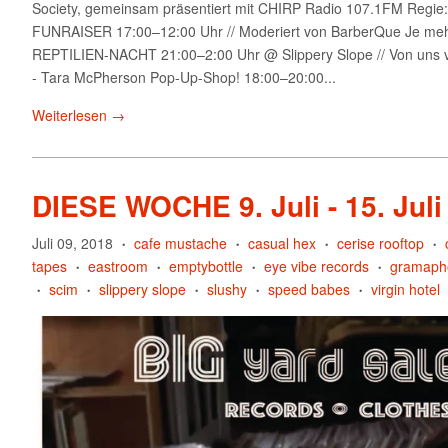
Society, gemeinsam präsentiert mit CHIRP Radio 107.1FM Regie
FUNRAISER 17:00–12:00 Uhr // Moderiert von BarberQue Je mehr S
REPTILIEN-NACHT 21:00–2:00 Uhr @ Slippery Slope // Von uns vera
- Tara McPherson Pop-Up-Shop! 18:00–20:00...
Weiterlesen →
DIESE WOCHE 9. Juli - 15. Juli
Juli 09, 2018
cafe mustache
casual hex
cerise rooftop
•
•
•
•
tapes
eastroom
emptybottle
eye vibe records
gramaph
•
•
•
•
scim
slippery slope
slushy
speed babes
virgin hotel
•
•
•
•
•