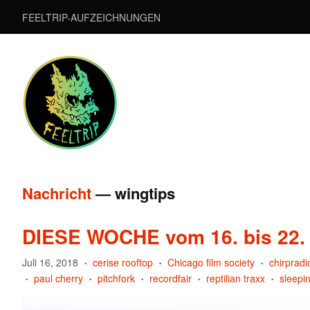
FEELTRIP-AUFZEICHNUNGEN
Nachricht
— wingtips
DIESE WOCHE vom 16. bis 22. 
Juli 16, 2018
cerise rooftop
Chicago film society
chirpradi
•
•
•
paul cherry
pitchfork
recordfair
reptilian traxx
sleepin
•
•
•
•
•