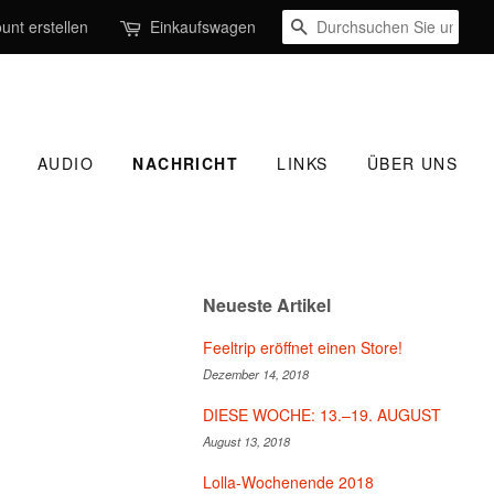
SUCHEN
unt erstellen
Einkaufswagen
AUDIO
NACHRICHT
LINKS
ÜBER UNS
Neueste Artikel
Feeltrip eröffnet einen Store!
Dezember 14, 2018
DIESE WOCHE: 13.–19. AUGUST
August 13, 2018
Lolla-Wochenende 2018