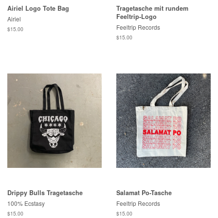
Airiel Logo Tote Bag
Tragetasche mit rundem
Feeltrip-Logo
Airiel
Feeltrip Records
Normaler
$15.00
Preis
Normaler
$15.00
Preis
Drippy Bulls Tragetasche
Salamat Po-Tasche
100% Ecstasy
Feeltrip Records
Normaler
$15.00
Normaler
$15.00