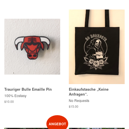
Preis
Trauriger Bulle Emaille Pin
Einkaufstasche „Keine
Anfragen“.
100% Ecstasy
No Requests
Normaler
$10.00
Preis
Normaler
$15.00
Preis
ANGEBOT