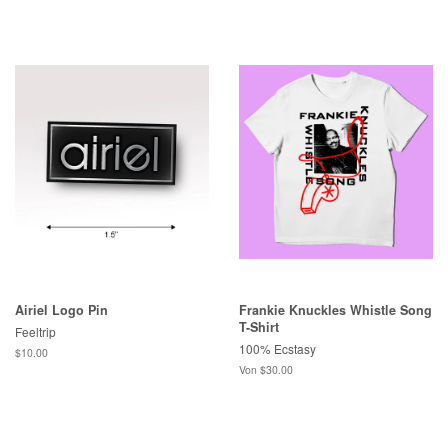
Preis
Preis
Airiel Logo Pin
Frankie Knuckles Whistle Song
T-Shirt
Feeltrip
100% Ecstasy
Normaler
$10.00
Preis
Von $30.00