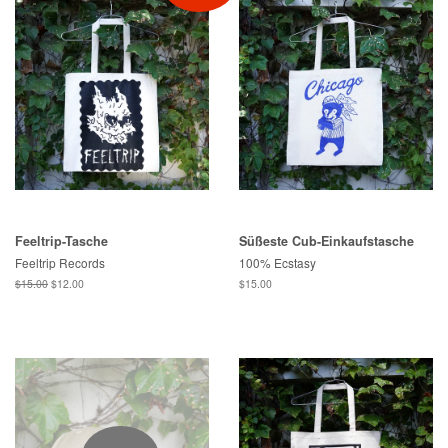
Feeltrip-Tasche
Süßeste Cub-Einkaufstasche
Feeltrip Records
100% Ecstasy
Normaler
$15.00
Sonderpreis
$12.00
Normaler
$15.00
Preis
Preis