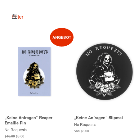
Filter
ANGEBOT
„Keine Anfragen“ Reaper
„Keine Anfragen“ Slipmat
Emaille Pin
No Requests
No Requests
Von $8.00
Normaler
$10.00
Sonderpreis
$8.00