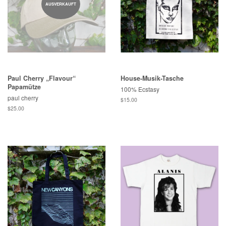
AUSVERKAUFT
Paul Cherry „Flavour“
House-Musik-Tasche
Papamütze
100% Ecstasy
paul cherry
Normaler
$15.00
Preis
Normaler
$25.00
Preis