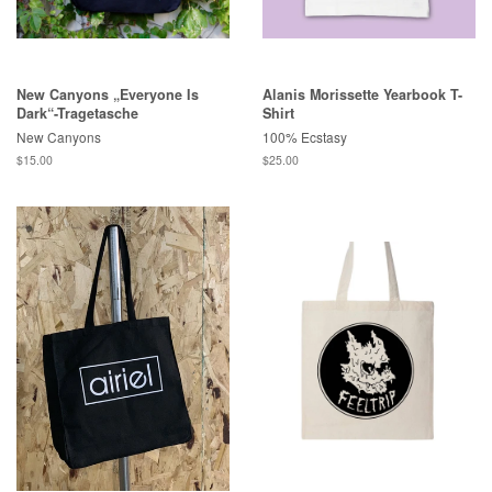
New Canyons „Everyone Is
Alanis Morissette Yearbook T-
Dark“-Tragetasche
Shirt
New Canyons
100% Ecstasy
Normaler
$15.00
Normaler
$25.00
Preis
Preis