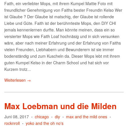
Faith, ein verliebter Mops, mit ihrem Kumpel Mattie Foto mit
freundlicher Genehmigung von Faiths bester Freundin Kelso Wer
ist Glaube ? Der Glaube ist matschig, der Glaube ist rollende
Liebe und Güte. Faith ist der berühmteste Mops, den DIY CHI
jemals kennenlernen durfte. Man könnte meinen, dass ein so
versierter Mops wie Faith Loaf hochnäsig und in sich versunken
wäre, aber nach meiner Erfahrung und der Erfahrung von Faiths
vielen Freunden, Liebhabern und Bewunderern ist sie immer
bodenständig und zum Kuscheln da. Dieser Mops lebt mit ihrem
guten Kumpel Kelso in der Charm School und hat sich vor
Kurzem trotz...
Weiterlesen →
Max Loebman und die Milden
Juni 08, 2017
chicago
diy
max and the mild ones
•
•
•
•
rocknroll
yoko and the oh no's
•