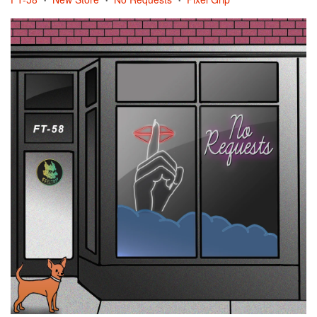
•
•
•