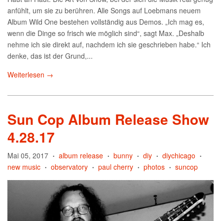
anfühlt, um sie zu berühren. Alle Songs auf Loebmans neuem
Album Wild One bestehen vollständig aus Demos. „Ich mag es,
wenn die Dinge so frisch wie möglich sind“, sagt Max. „Deshalb
nehme ich sie direkt auf, nachdem ich sie geschrieben habe.“ Ich
denke, das ist der Grund,...
Weiterlesen →
Sun Cop Album Release Show
4.28.17
Mai 05, 2017
album release
bunny
diy
diychicago
•
•
•
•
•
new music
observatory
paul cherry
photos
suncop
•
•
•
•