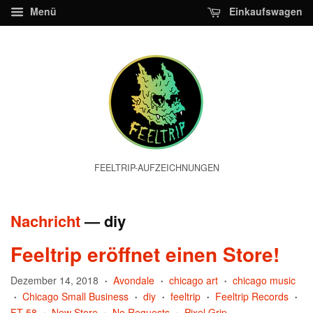
Menü
Einkaufswagen
FEELTRIP-AUFZEICHNUNGEN
Nachricht
— diy
Feeltrip eröffnet einen Store!
Dezember 14, 2018
Avondale
chicago art
chicago music
•
•
•
Chicago Small Business
diy
feeltrip
Feeltrip Records
•
•
•
•
•
FT-58
New Store
No Requests
Pixel Grip