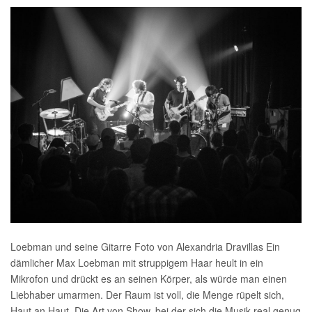
Loebman und seine Gitarre Foto von Alexandria Dravillas Ein
dämlicher Max Loebman mit struppigem Haar heult in ein
Mikrofon und drückt es an seinen Körper, als würde man einen
Liebhaber umarmen. Der Raum ist voll, die Menge rüpelt sich,
Haut an Haut. Die Art von Show, bei der sich die Musik real genug