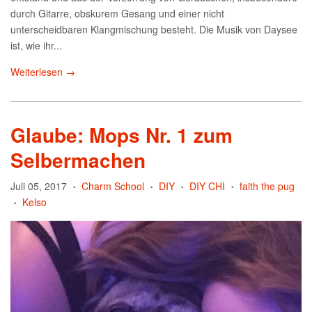
durch Gitarre, obskurem Gesang und einer nicht
unterscheidbaren Klangmischung besteht. Die Musik von Daysee
ist, wie ihr...
Weiterlesen →
Glaube: Mops Nr. 1 zum
Selbermachen
Juli 05, 2017
Charm School
DIY
DIY CHI
faith the pug
•
•
•
•
Kelso
•