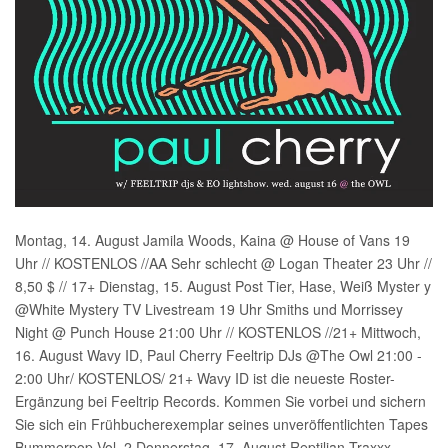
Montag, 14. August Jamila Woods, Kaina @ House of Vans 19
Uhr // KOSTENLOS //AA Sehr schlecht @ Logan Theater 23 Uhr //
8,50 $ // 17+ Dienstag, 15. August Post Tier, Hase, Weiß Myster y
@White Mystery TV Livestream 19 Uhr Smiths und Morrissey
Night @ Punch House 21:00 Uhr // KOSTENLOS //21+ Mittwoch,
16. August Wavy ID, Paul Cherry Feeltrip DJs @The Owl 21:00 -
2:00 Uhr/ KOSTENLOS/ 21+ Wavy ID ist die neueste Roster-
Ergänzung bei Feeltrip Records. Kommen Sie vorbei und sichern
Sie sich ein Frühbucherexemplar seines unveröffentlichten Tapes
Bummerpop Vol. 2 Donnerstag, 17. August Reptilian Traxxx...