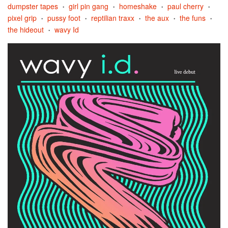
dumpster tapes
girl pin gang
homeshake
paul cherry
•
•
•
•
pixel grip
pussy foot
reptilian traxx
the aux
the funs
•
•
•
•
•
the hideout
wavy Id
•