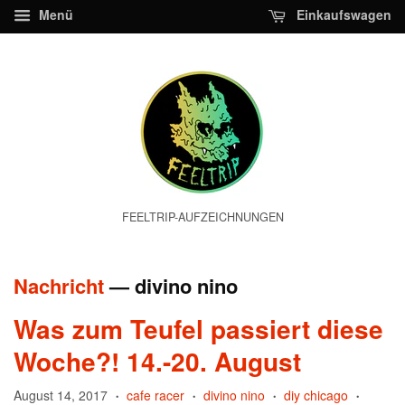
Menü
Einkaufswagen
FEELTRIP-AUFZEICHNUNGEN
Nachricht
— divino nino
Was zum Teufel passiert diese
Woche?! 14.-20. August
August 14, 2017
cafe racer
divino nino
diy chicago
•
•
•
•