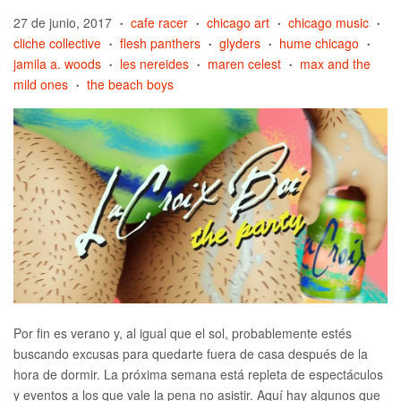
27 de junio, 2017
cafe racer
chicago art
chicago music
•
•
•
•
cliche collective
flesh panthers
glyders
hume chicago
•
•
•
•
jamila a. woods
les nereides
maren celest
max and the
•
•
•
mild ones
the beach boys
•
Por fin es verano y, al igual que el sol, probablemente estés
buscando excusas para quedarte fuera de casa después de la
hora de dormir. La próxima semana está repleta de espectáculos
y eventos a los que vale la pena no asistir. Aquí hay algunos que