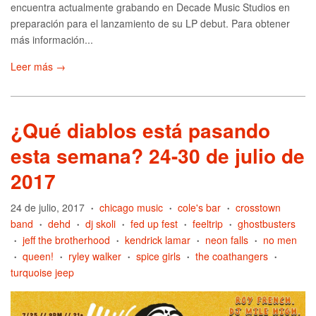
encuentra actualmente grabando en Decade Music Studios en
preparación para el lanzamiento de su LP debut. Para obtener
más información...
Leer más →
¿Qué diablos está pasando
esta semana? 24-30 de julio de
2017
24 de julio, 2017
chicago music
cole's bar
crosstown
•
•
•
band
dehd
dj skoli
fed up fest
feeltrip
ghostbusters
•
•
•
•
•
jeff the brotherhood
kendrick lamar
neon falls
no men
•
•
•
•
queen!
ryley walker
spice girls
the coathangers
•
•
•
•
•
turquoise jeep