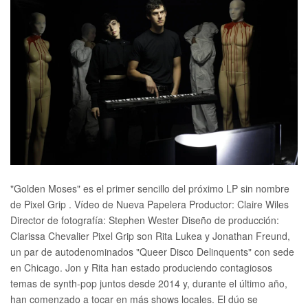
"Golden Moses" es el primer sencillo del próximo LP sin nombre
de Pixel Grip . Vídeo de Nueva Papelera Productor: Claire Wiles
Director de fotografía: Stephen Wester Diseño de producción:
Clarissa Chevalier Pixel Grip son Rita Lukea y Jonathan Freund,
un par de autodenominados "Queer Disco Delinquents" con sede
en Chicago. Jon y Rita han estado produciendo contagiosos
temas de synth-pop juntos desde 2014 y, durante el último año,
han comenzado a tocar en más shows locales. El dúo se