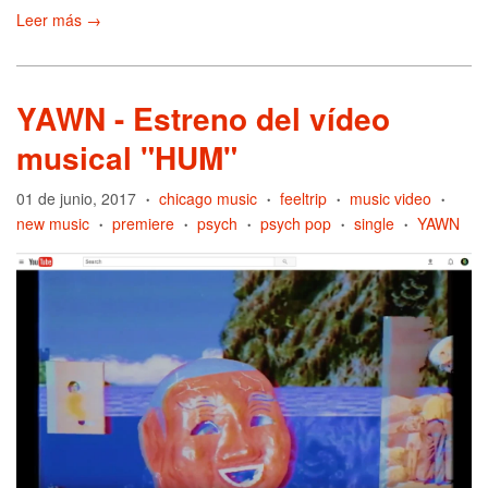
Leer más →
YAWN - Estreno del vídeo
musical "HUM"
01 de junio, 2017
chicago music
feeltrip
music video
•
•
•
•
new music
premiere
psych
psych pop
single
YAWN
•
•
•
•
•