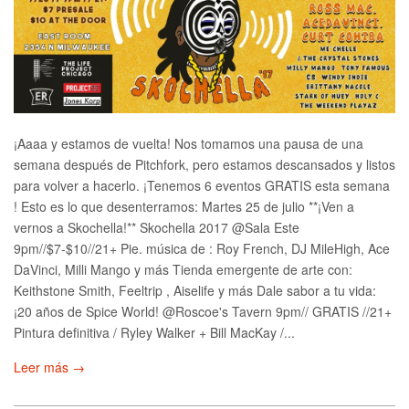
¡Aaaa y estamos de vuelta! Nos tomamos una pausa de una
semana después de Pitchfork, pero estamos descansados ​​y listos
para volver a hacerlo. ¡Tenemos 6 eventos GRATIS esta semana
! Esto es lo que desenterramos: Martes 25 de julio **¡Ven a
vernos a Skochella!** Skochella 2017 @Sala Este
9pm//$7-$10//21+ Pie. música de : Roy French, DJ MileHigh, Ace
DaVinci, Milli Mango y más Tienda emergente de arte con:
Keithstone Smith, Feeltrip , Aiselife y más Dale sabor a tu vida:
¡20 años de Spice World! @Roscoe's Tavern 9pm// GRATIS //21+
Pintura definitiva / Ryley Walker + Bill MacKay /...
Leer más →