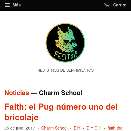
Más
Carrito
REGISTROS DE SENTIMIENTOS
Noticias
— Charm School
Faith: el Pug número uno del
bricolaje
05 de julio, 2017
Charm School
DIY
DIY CHI
faith the
•
•
•
•