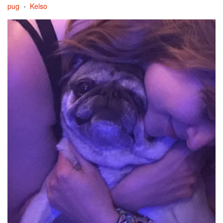
pug
Kelso
•