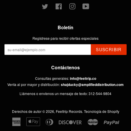
Twitter
Facebook
Instagram
YouTube
Boletín
Regístrese para recibir ofertas especiales
SUSCRIBIR
Contáctenos
Consultas generales:
info@feeltrip.co
Venta al por mayor y distribución:
shajducky@amplifieddistribution.com
Llámenos o envíenos un mensaje de texto: 312-544-9804
Derechos de autor © 2026,
Feeltrip Records
.
Tecnología de Shopify
American
Apple
Diners
Discover
Master
Paypal
Express
Pay
Club