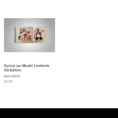
Preis
Zurück zur Musik! Limitierte
CD-Edition
paul cherry
Normaler
$12.00
Preis