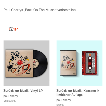
Paul Cherrys „Back On The Music!“ vorbestellen
Filter
Zurück zur Musik! Vinyl-LP
Zurück zur Musik! Kassette in
limitierter Auflage
paul cherry
paul cherry
Von $25.00
Normaler
$12.00