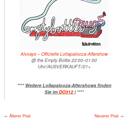
Alvvays – Offizielle Lollapalooza-Aftershow
@ the Empty Bottle 22:00–01:00
Uhr//AUSVERKAUFT//21+
****
Weitere Lollapalooza-Aftershows finden
Sie im
DO312
!
****
←
Älterer Post
Neuerer Post
→