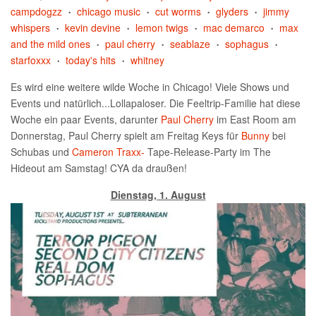
campdogzz
chicago music
cut worms
glyders
jimmy
•
•
•
•
whispers
kevin devine
lemon twigs
mac demarco
max
•
•
•
•
and the mild ones
paul cherry
seablaze
sophagus
•
•
•
•
starfoxxx
today's hits
whitney
•
•
Es wird eine weitere wilde Woche in Chicago! Viele Shows und
Events und natürlich...Lollapaloser. Die Feeltrip-Familie hat diese
Woche ein paar Events, darunter
Paul Cherry
im East Room am
Donnerstag, Paul Cherry spielt am Freitag Keys für
Bunny
bei
Schubas und
Cameron Traxx-
Tape-Release-Party im The
Hideout am Samstag! CYA da draußen!
Dienstag, 1. August