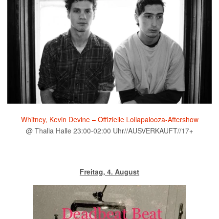
Whitney, Kevin Devine – Offizielle Lollapalooza-Aftershow
@ Thalia Halle 23:00-02:00 Uhr//AUSVERKAUFT//17+
Freitag, 4. August