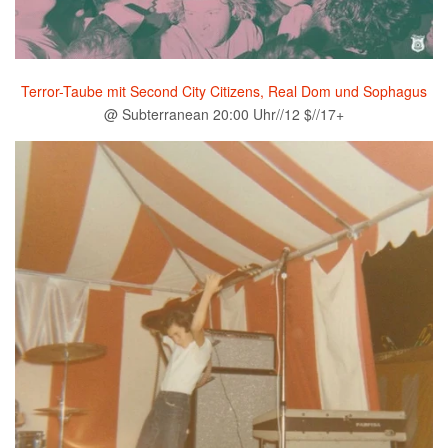
Terror-Taube mit Second City Citizens, Real Dom und Sophagus
@ Subterranean 20:00 Uhr//12 $//17+